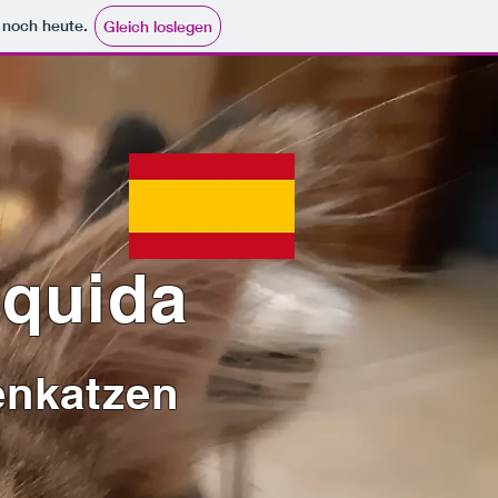
e noch heute.
Gleich loslegen
squida
enkatzen